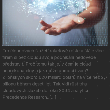
Trh cloudových služeb raketově roste a stále více
firem si bez cloudu svoje podnikání nedovede
představit. Proč tomu tak je, v čem je cloud
nepřekonatelný a jak může pomoci i vám?
Z loňských skoro 620 miliard dolarů na více než 2,7
bilionu během deseti let. Tak vidí růst trhu
cloudových služeb do roku 2034 analytici
Precedence Research. […]