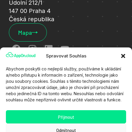
Údolní 212/1
147 00 Praha 4
Česká republika
Mapa
Spravovat Souhlas
Cookies
Abychom poskytli co nejlepší služby, používáme k ukládání
a/nebo přístupu k informacím o zařízení, technologie jako
Ochrana osobních údajů
jsou soubory cookies. Souhlas s těmito technologiemi nám
umožní zpracovávat údaje, jako je chování při procházení
Všeobecné technické podmínky
nebo jedinečná ID na tomto webu. Nesouhlas nebo odvolání
souhlasu může nepříznivě ovlivnit určité vlastnosti a funkce.
Zákaznický portál
Stav služeb
Přijmout
Kyberútok
Odmítnout