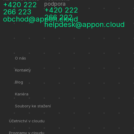
+420 222
podpora
+420 222
266 223
266 222
obchod@appon.cloud
helpdesk@appon.cloud
O nás
Kontakty
Blog
Kariéra
Soubory ke stažení
Účetnictví v cloudu
Programy v cloudu