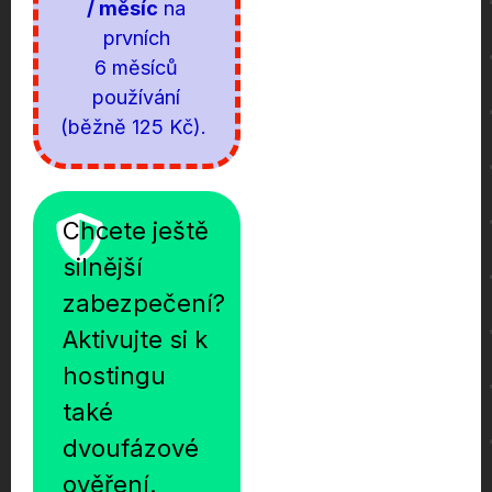
/ měsíc
na
prvních
6 měsíců
používání
(běžně 125 Kč).
Chcete ještě
silnější
zabezpečení?
Aktivujte si k
hostingu
také
dvoufázové
ověření.