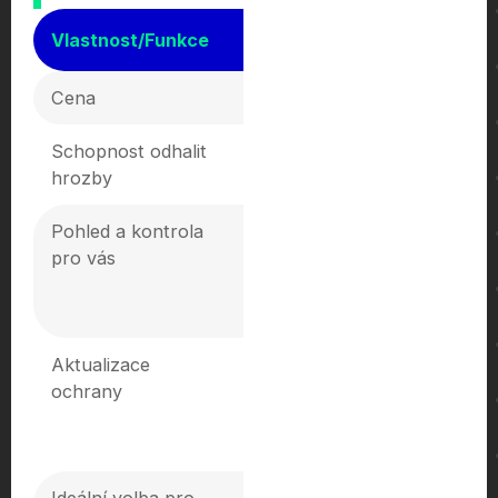
Vlastnost/Funkce
Microsoft Defender (Standa
Cena
V ceně služby AppOn.cloud
Schopnost odhalit
Spolehlivě zastaví všechny z
hrozby
a malware.
Pohled a kontrola
Běží automaticky na pozadí, s
pro vás
naši technici.
Aktualizace
Pravidelně (v rámci balíku W
ochrany
Update).