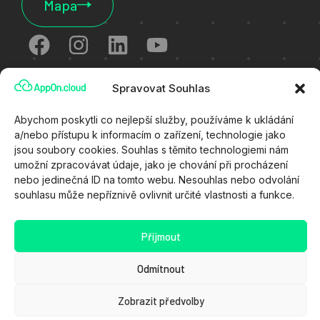
Mapa
Spravovat Souhlas
Cookies
Abychom poskytli co nejlepší služby, používáme k ukládání
Ochrana osobních údajů
a/nebo přístupu k informacím o zařízení, technologie jako
Všeobecné technické podmínky
jsou soubory cookies. Souhlas s těmito technologiemi nám
umožní zpracovávat údaje, jako je chování při procházení
Zákaznický portál
nebo jedinečná ID na tomto webu. Nesouhlas nebo odvolání
souhlasu může nepříznivě ovlivnit určité vlastnosti a funkce.
Stav služeb
Kyberútok
Přijmout
Demo verze Appon.cloud
Odmítnout
Zobrazit předvolby