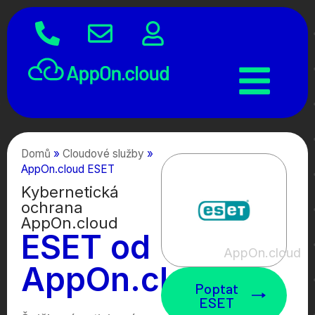
Domů
»
Cloudové služby
»
AppOn.cloud ESET
Kybernetická
ochrana
AppOn.cloud
ESET od
AppOn.cloud
AppOn.cloud
Poptat
ESET