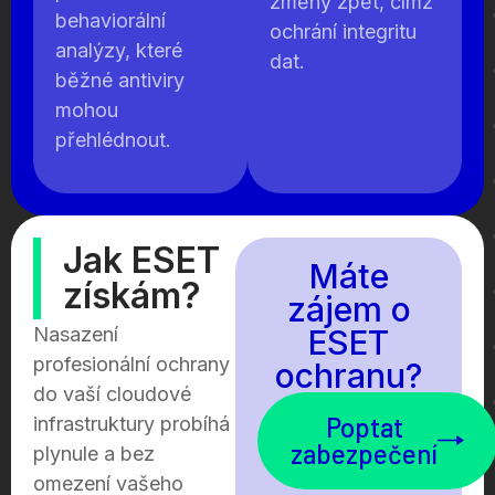
změny zpět, čímž
behaviorální
ochrání integritu
analýzy, které
dat.
běžné antiviry
mohou
přehlédnout.
Jak ESET
Máte
získám?
zájem o
Nasazení
ESET
profesionální ochrany
ochranu?
do vaší cloudové
Poptat
infrastruktury probíhá
zabezpečení
plynule a bez
omezení vašeho