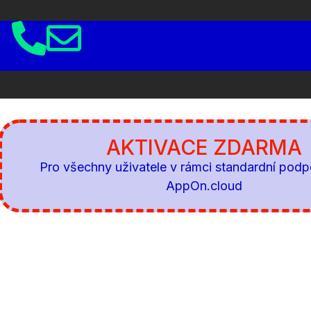
AKTIVACE ZDARMA
Pro všechny uživatele v rámci standardní podp
AppOn.cloud