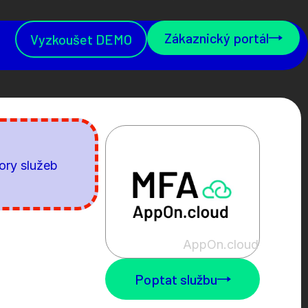
Zákaznický portál
Vyzkoušet DEMO
ory služeb
AppOn.cloud
Poptat službu