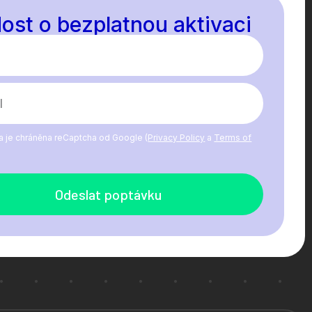
ost o bezplatnou aktivaci
a je chráněna reCaptcha od Google (
Privacy Policy
a
Terms of
Odeslat poptávku