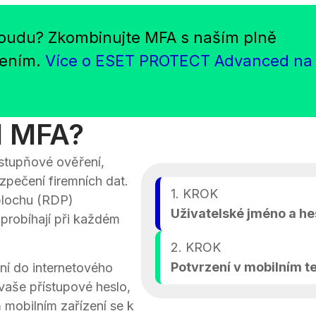
oudu? Zkombinujte MFA s naším plně
šením.
Více o ESET PROTECT Advanced na
d MFA?
estupňové ověření,
zpečení firemních dat.
1. KROK
 plochu (RDP)
Uživatelské jméno a he
 probíhají při každém
2. KROK
Potvrzení v mobilním t
ání do internetového
 vaše přístupové heslo,
mobilním zařízení se k