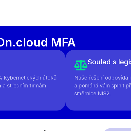
On.cloud MFA
Soulad s legi
% kybernetických útoků
Naše řešení odpovídá 
 a středním firmám
a pomáhá vám splnit př
směrnice NIS2.