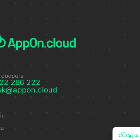
 podpora
22 266 222
sk@appon.cloud
du
du