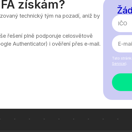
FA získám?
Žád
izovaný technický tým na pozadí, aniž by
aše řešení plně podporuje celosvětově
gle Authenticator) i ověření přes e-mail.
Tato stránk
Service
).