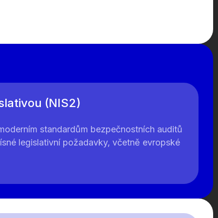
slativou (NIS2)
moderním standardům bezpečnostních auditů
ísné legislativní požadavky, včetně evropské