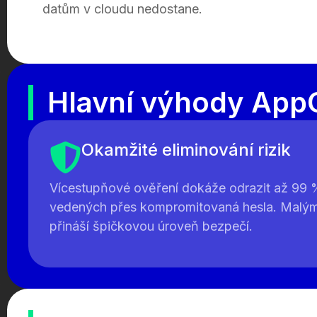
datům v cloudu nedostane.
Hlavní výhody App
Okamžité eliminování rizik
Vícestupňové ověření dokáže odrazit až 99 
vedených přes kompromitovaná hesla. Malým
přináší špičkovou úroveň bezpečí.