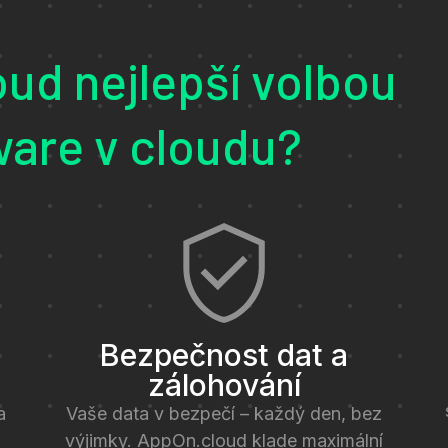
ud nejlepší volbou
ware v cloudu?
Bezpečnost dat a
zálohování
a
Vaše data v bezpečí – každý den, bez
výjimky. AppOn.cloud klade maximální