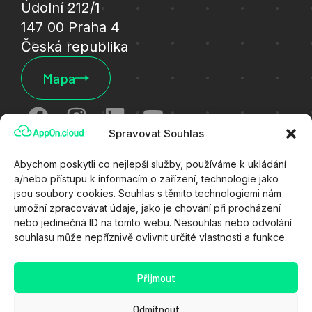
Údolní 212/1
147 00 Praha 4
Česká republika
Mapa
Spravovat Souhlas
Cookies
Abychom poskytli co nejlepší služby, používáme k ukládání
a/nebo přístupu k informacím o zařízení, technologie jako
Ochrana osobních údajů
jsou soubory cookies. Souhlas s těmito technologiemi nám
umožní zpracovávat údaje, jako je chování při procházení
Všeobecné technické podmínky
nebo jedinečná ID na tomto webu. Nesouhlas nebo odvolání
souhlasu může nepříznivě ovlivnit určité vlastnosti a funkce.
Zákaznický portál
Stav služeb
Přijmout
Kyberútok
Odmítnout