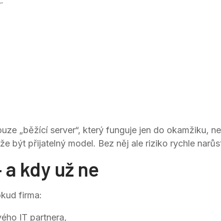
.
ouze „běžící server“, který funguje jen do okamžiku,
e být přijatelný model. Bez něj ale riziko rychle narůs
 a kdy už ne
kud firma:
vého IT partnera,