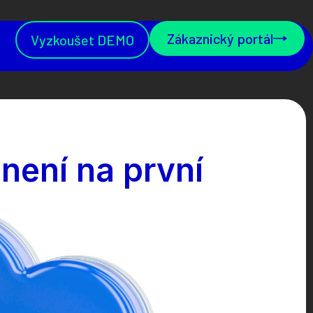
Zákaznický portál
Vyzkoušet DEMO
 není na první