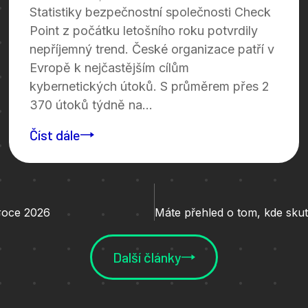
Statistiky bezpečnostní společnosti Check
Point z počátku letošního roku potvrdily
nepříjemný trend. České organizace patří v
Evropě k nejčastějším cílům
kybernetických útoků. S průměrem přes 2
370 útoků týdně na...
Číst dále
roce 2026
Další články