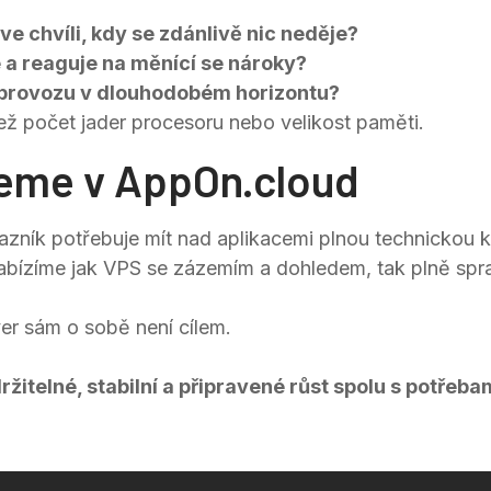
ve chvíli, kdy se zdánlivě nic neděje?
 a reaguje na měnící se nároky?
u provozu v dlouhodobém horizontu?
ež počet jader procesoru nebo velikost paměti.
jeme v AppOn.cloud
azník potřebuje mít nad aplikacemi plnou technickou kon
abízíme jak VPS se zázemím a dohledem, tak plně spra
ver sám o sobě není cílem.
ržitelné, stabilní a připravené růst spolu s potřeba