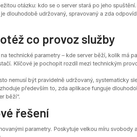
ležitou otázku: kdo se o server stará po jeho spuštění.
jak je dlouhodobě udržovaný, spravovaný a zda odpoví
totéž co provoz služby
í na technické parametry – kde server běží, kolik má p
stačí. Klíčové je pochopit rozdíl mezi technickým pr
řesto nemusí být pravidelně udržovaný, systematicky 
zhoduje především to, zda aplikace funguje dlouhodob
er běží“.
ové řešení
efinovanými parametry. Poskytuje velkou míru svobody 