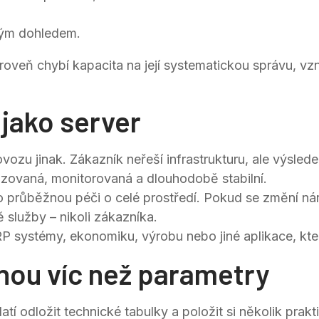
kým dohledem.
roveň chybí kapacita na její systematickou správu, vzn
 jako server
vozu jinak. Zákazník neřeší infrastrukturu, ale výsle
lizovaná, monitorovaná a dlouhodobě stabilní.
 o průběžnou péči o celé prostředí. Pokud se změní ná
ě služby – nikoli zákazníka.
P systémy, ekonomiku, výrobu nebo jiné aplikace, kter
nou víc než parametry
í odložit technické tabulky a položit si několik prakt