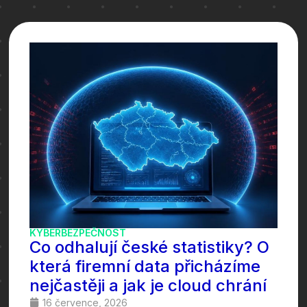
KYBERBEZPEČNOST
Co odhalují české statistiky? O
která firemní data přicházíme
nejčastěji a jak je cloud chrání
16 července, 2026