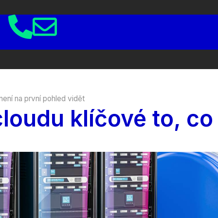
není na první pohled vidět
cloudu klíčové to, co