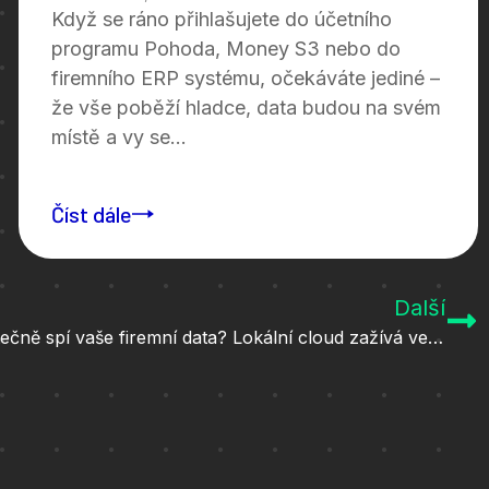
Když se ráno přihlašujete do účetního
programu Pohoda, Money S3 nebo do
firemního ERP systému, očekáváte jediné –
že vše poběží hladce, data budou na svém
místě a vy se...
Číst dále
Další
Máte přehled o tom, kde skutečně spí vaše firemní data? Lokální cloud zažívá velký návrat