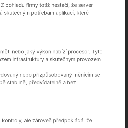
 Z pohledu firmy totiž nestačí, že server
dá skutečným potřebám aplikací, které
aměti nebo jaký výkon nabízí procesor. Tyto
ovozem infrastruktury a skutečným provozem
sledovaný nebo přizpůsobovaný měnícím se
ě stabilně, předvídatelně a bez
a kontroly, ale zároveň předpokládá, že