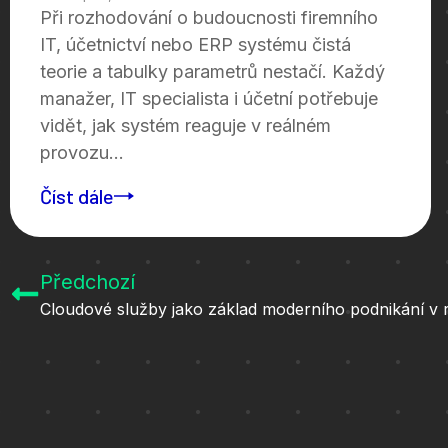
Při rozhodování o budoucnosti firemního
IT, účetnictví nebo ERP systému čistá
teorie a tabulky parametrů nestačí. Každý
manažer, IT specialista i účetní potřebuje
vidět, jak systém reaguje v reálném
provozu...
Číst dále
Předchozí
Cloudové služby jako základ moderního podnikání v 