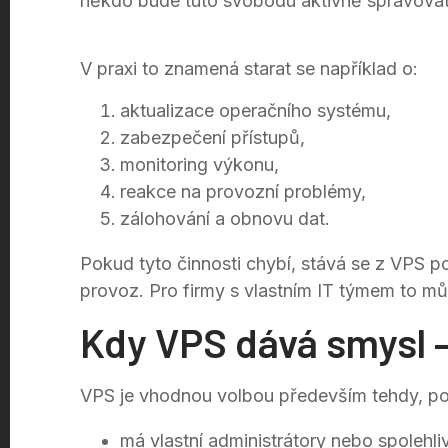
někdo bude tuto svobodu aktivně spravovat
V praxi to znamená starat se například o:
aktualizace operačního systému,
zabezpečení přístupů,
monitoring výkonu,
reakce na provozní problémy,
zálohování a obnovu dat.
Pokud tyto činnosti chybí, stává se z VPS p
provoz. Pro firmy s vlastním IT týmem to můž
Kdy VPS dává smysl –
VPS je vhodnou volbou především tehdy, po
má vlastní administrátory nebo spolehli