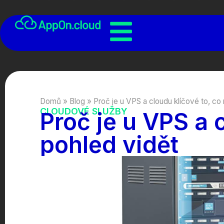
Domů
»
Blog
»
Proč je u VPS a cloudu klíčové to, co 
CLOUDOVÉ SLUŽBY
Proč je u VPS a 
pohled vidět