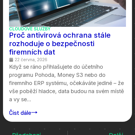
CLOUDOVÉ SLUŽBY
Proč antivirová ochrana stále
rozhoduje o bezpečnosti
firemních dat
22 června, 2026
Když se ráno přihlašujete do účetního
programu Pohoda, Money S3 nebo do
firemního ERP systému, očekáváte jediné – že
vše poběží hladce, data budou na svém místě
a vy se...
Číst dále