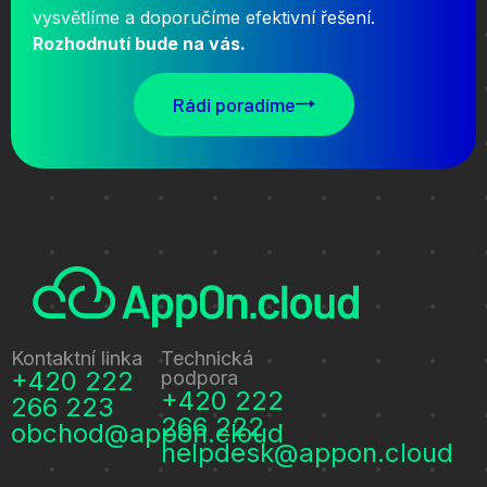
vysvětlíme a doporučíme efektivní řešení.
Rozhodnutí bude na vás.
Rádi poradíme
Kontaktní linka
Technická
+420 222
podpora
+420 222
266 223
266 222
obchod@appon.cloud
helpdesk@appon.cloud