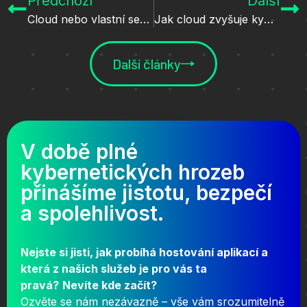
Předchozí
Další
Cloud nebo vlastní servery? Kdy se které řešení hodí?
Jak cloud zvyšuje kybernetickou bezpečnost?
Další články
V době plné
kybernetických hrozeb
přinášíme jistotu, bezpečí
a spolehlivost.
Nejste si jisti, jak probíhá hostování aplikací a
která z našich služeb je pro vás ta
pravá?
Nevíte kde začít?
Ozvěte se nám nezávazně – vše vám srozumitelně