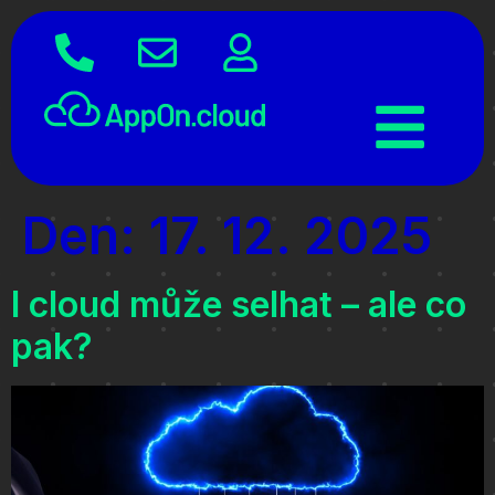
Den:
17. 12. 2025
I cloud může selhat – ale co
pak?