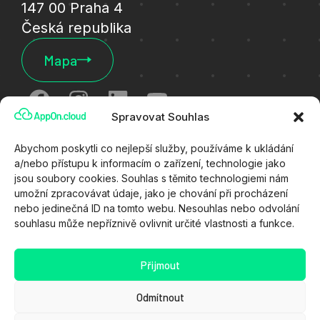
147 00 Praha 4
Česká republika
Mapa
Spravovat Souhlas
Cookies
Abychom poskytli co nejlepší služby, používáme k ukládání
a/nebo přístupu k informacím o zařízení, technologie jako
Ochrana osobních údajů
jsou soubory cookies. Souhlas s těmito technologiemi nám
umožní zpracovávat údaje, jako je chování při procházení
Všeobecné technické podmínky
nebo jedinečná ID na tomto webu. Nesouhlas nebo odvolání
souhlasu může nepříznivě ovlivnit určité vlastnosti a funkce.
Zákaznický portál
Stav služeb
Přijmout
Kyberútok
Odmítnout
Demo verze Appon.cloud