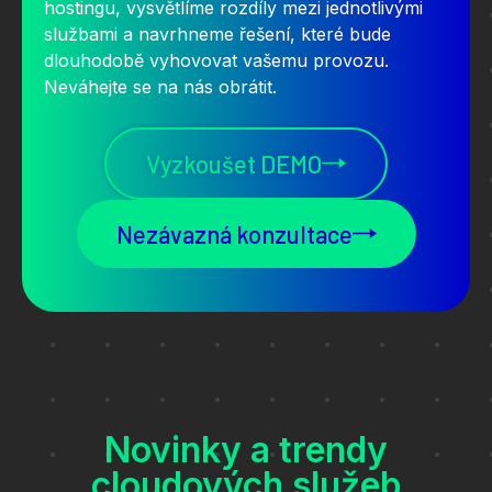
hostingu, vysvětlíme rozdíly mezi jednotlivými
službami a navrhneme řešení, které bude
dlouhodobě vyhovovat vašemu provozu.
Neváhejte se na nás obrátit.
Vyzkoušet DEMO
Nezávazná konzultace
Novinky a trendy
cloudových služeb