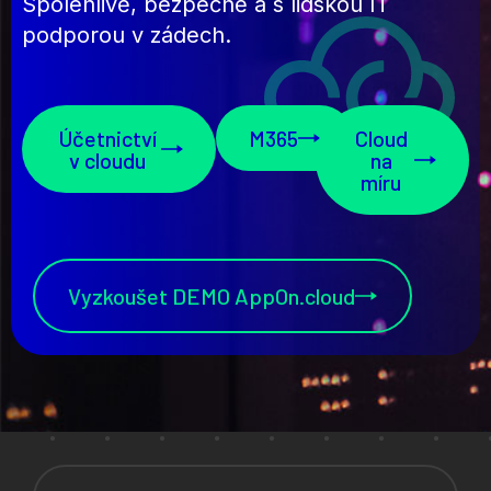
Spolehlivě, bezpečně a s lidskou IT
podporou v zádech.
Účetnictví
M365
Cloud
v cloudu
na
míru
Vyzkoušet DEMO AppOn.cloud