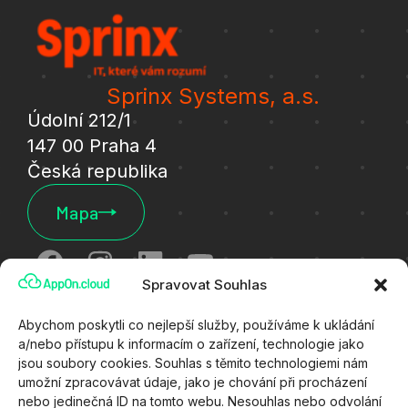
Sprinx Systems, a.s.
Údolní 212/1
147 00 Praha 4
Česká republika
Mapa
Spravovat Souhlas
Cookies
Abychom poskytli co nejlepší služby, používáme k ukládání
a/nebo přístupu k informacím o zařízení, technologie jako
Ochrana osobních údajů
jsou soubory cookies. Souhlas s těmito technologiemi nám
umožní zpracovávat údaje, jako je chování při procházení
Všeobecné technické podmínky
nebo jedinečná ID na tomto webu. Nesouhlas nebo odvolání