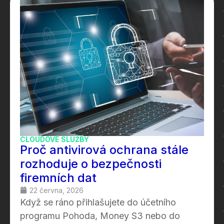
CLOUDOVÉ SLUŽBY
Proč antivirová ochrana stále
rozhoduje o bezpečnosti
firemních dat
22 června, 2026
Když se ráno přihlašujete do účetního
programu Pohoda, Money S3 nebo do