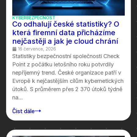
KYBERBEZPEČNOST
Co odhalují české statistiky? O
která firemní data přicházíme
nejčastěji a jak je cloud chrání
16 července, 2026
Statistiky bezpečnostní společnosti Check
Point z počátku letošního roku potvrdily
nepříjemný trend. České organizace patří v
Evropě k nejčastějším cílům kybernetických
útoků. S průměrem přes 2 370 útoků týdně
na...
Číst dále