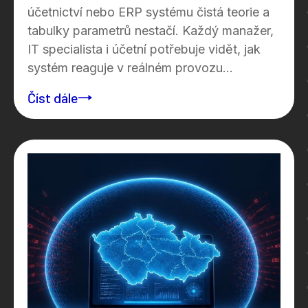
účetnictví nebo ERP systému čistá teorie a
tabulky parametrů nestačí. Každý manažer,
IT specialista i účetní potřebuje vidět, jak
systém reaguje v reálném provozu...
Číst dále