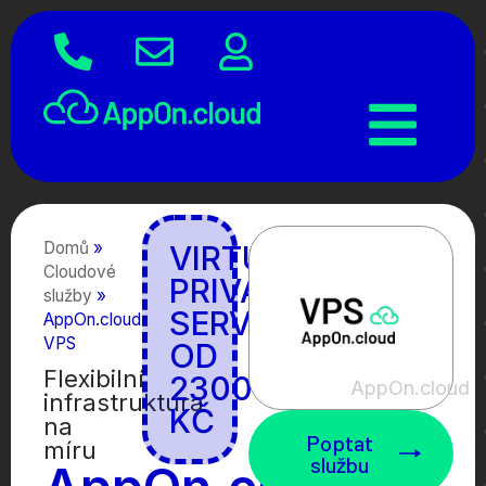
Domů
»
VIRTUÁLNÍ
Cloudové
PRIVÁTNÍ
služby
»
SERVER
AppOn.cloud
VPS
OD
Flexibilní
2300
AppOn.cloud
infrastruktura
KČ
na
Poptat
míru
službu