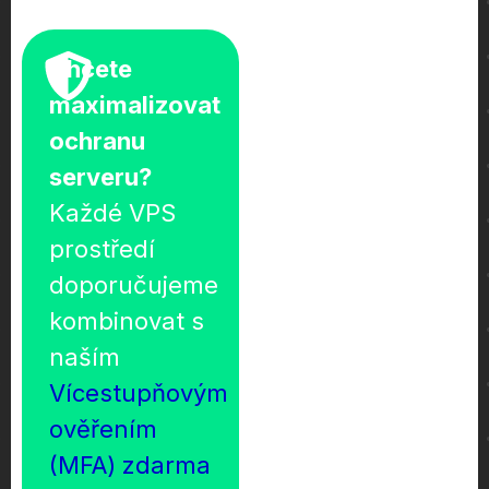
Chcete
maximalizovat
ochranu
serveru?
Každé VPS
prostředí
doporučujeme
kombinovat s
naším
Vícestupňovým
ověřením
(MFA) zdarma