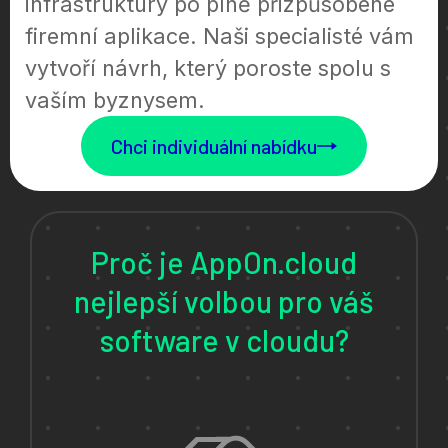
infrastruktury po plně přizpůsobené
firemní aplikace. Naši specialisté vám
vytvoří návrh, který poroste spolu s
vaším byznysem.
Chci individuální nabídku
Proč je AppOn.cloud
nejlepší volbou pro váš
software v cloudu?