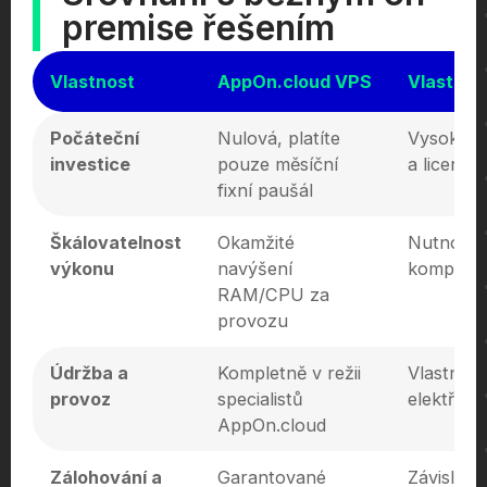
premise řešením
Vlastnost
AppOn.cloud VPS
Vlastní 
Počáteční
Nulová, platíte
Vysoké n
investice
pouze měsíční
a licencí
fixní paušál
Škálovatelnost
Okamžité
Nutnost 
výkonu
navýšení
kompone
RAM/CPU za
provozu
Údržba a
Kompletně v režii
Vlastní I
provoz
specialistů
elektřinu
AppOn.cloud
Zálohování a
Garantované
Závislé n