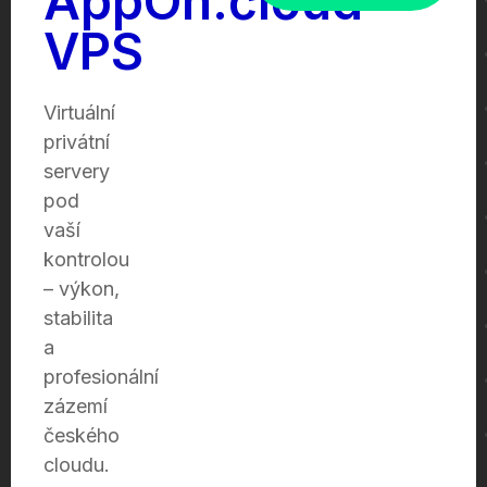
AppOn.cloud
VPS
Virtuální
privátní
servery
pod
vaší
kontrolou
– výkon,
stabilita
a
profesionální
zázemí
českého
cloudu.