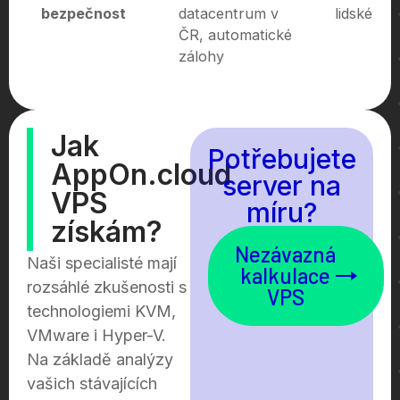
bezpečnost
datacentrum v
lidském f
ČR, automatické
zálohy
Jak
Potřebujete
AppOn.cloud
server na
VPS
míru?
získám?
Nezávazná
Naši specialisté mají
kalkulace
rozsáhlé zkušenosti s
VPS
technologiemi KVM,
VMware i Hyper-V.
Na základě analýzy
vašich stávajících