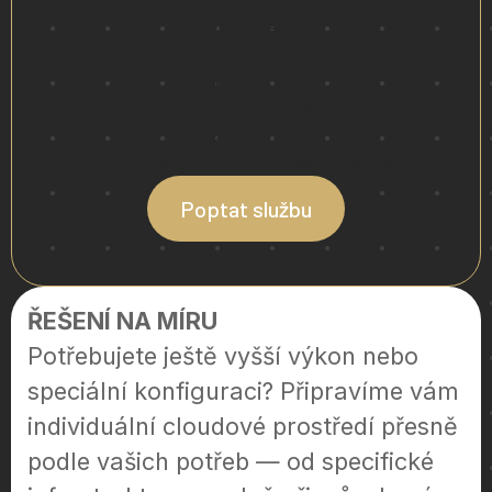
vCPU:
6 jader
RAM:
32 GB
SSD:
256 GB
Helpdesk:
24/7/365
SLA:
99,5 %
SOC:
Nonstop bezpečnostní dohled
Poptat službu
ŘEŠENÍ NA MÍRU
Potřebujete ještě vyšší výkon nebo
speciální konfiguraci? Připravíme vám
individuální cloudové prostředí přesně
podle vašich potřeb — od specifické