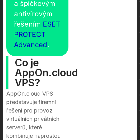
a špičkovým
antivirovým
řešením
ESET
PROTECT
Advanced
.
Co je
AppOn.cloud
VPS?
AppOn.cloud VPS
představuje firemní
řešení pro provoz
virtuálních privátních
serverů, které
kombinuje naprostou