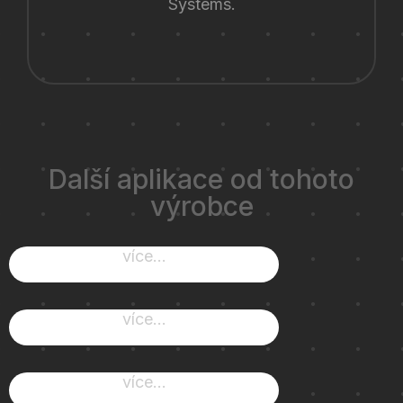
Systems.
Další aplikace od tohoto
výrobce
více...
více...
více...