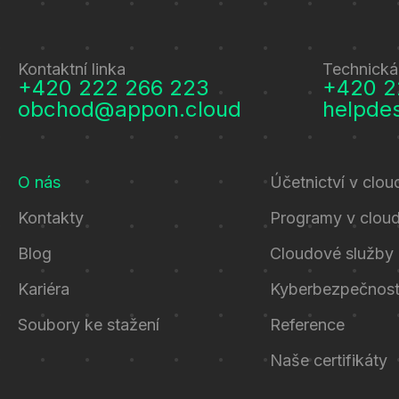
Kontaktní linka
Technická
+420 222 266 223
+420 2
obchod@appon.cloud
helpde
O nás
Účetnictví v clou
Kontakty
Programy v clou
Blog
Cloudové služby
Kariéra
Kyberbezpečnos
Soubory ke stažení
Reference
Naše certifikáty