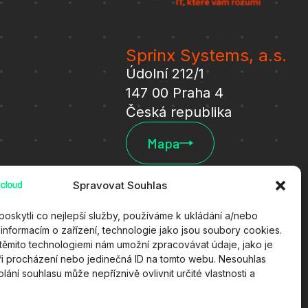
Sprinx Systems, a.s.
Údolní 212/1
147 00 Praha 4
Česká republika
Mapa
Spravovat Souhlas
oskytli co nejlepší služby, používáme k ukládání a/nebo
 informacím o zařízení, technologie jako jsou soubory cookies.
 těmito technologiemi nám umožní zpracovávat údaje, jako je
ři procházení nebo jedinečná ID na tomto webu. Nesouhlas
ání souhlasu může nepříznivě ovlivnit určité vlastnosti a