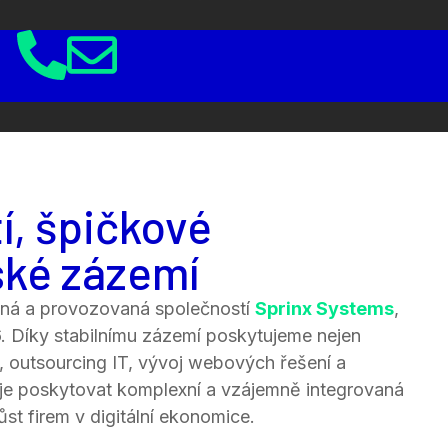
í, špičkové
ské zázemí
ená a provozovaná společností
Sprinx Systems
,
96. Díky stabilnímu zázemí poskytujeme nejen
g, outsourcing IT, vývoj webových řešení a
 je poskytovat komplexní a vzájemně integrovaná
ůst firem v digitální ekonomice.