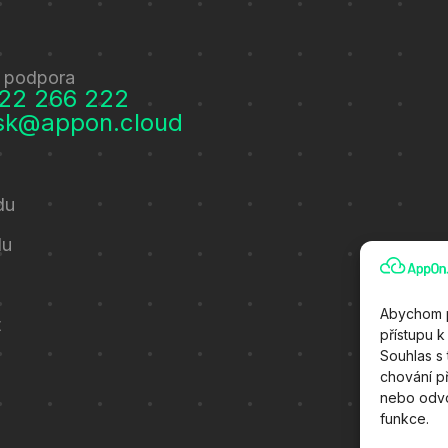
 podpora
22 266 222
sk@appon.cloud
du
du
Abychom p
t
přístupu k
Souhlas s
chování p
nebo odvol
funkce.