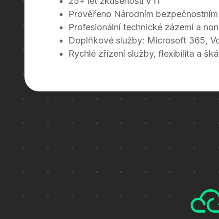
25+ let zkušeností v IT
Prověřeno Národním bezpečnostním
Profesionální technické zázemí a no
Doplňkové služby: Microsoft 365, V
Rychlé zřízení služby, flexibilita a šk