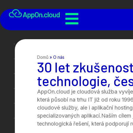
Domů
»
O nás
30 let zkušenost
technologie, če
AppOn.cloud je cloudová služba vyvíj
která působí na trhu IT již od roku 19
cloudové služby, ale i aplikační hostin
specializovaných aplikací.Naším cílem
technologická řešení, která podporují r