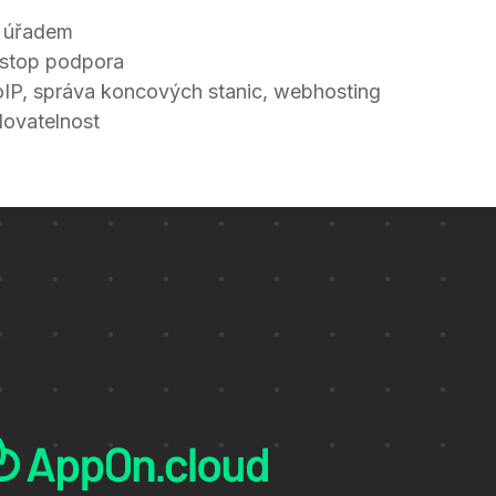
 úřadem
nstop podpora
oIP, správa koncových stanic, webhosting
álovatelnost