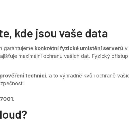
te, kde jsou vaše data
ám garantujeme
konkrétní fyzické umístění serverů
v 
zajišťuje maximální ochranu vašich dat. Fyzický příst
prověření technici
, a to výhradně kvůli ochraně vaši
zpečnosti.
27001
.
loud?