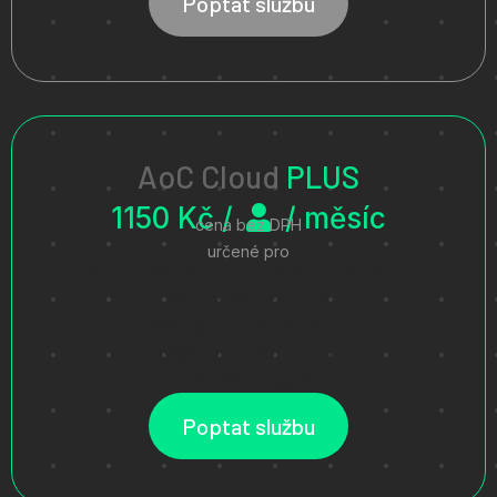
Poptat službu
AoC Cloud
PLUS
1150 Kč /
/ měsíc
cena bez DPH
určené pro
Money S3, Money ERP, Byznys, Vario
až pro 20 uživatelů
rozšířená technická podpora
vyšší serverový výkon
možnost integrací
Poptat službu