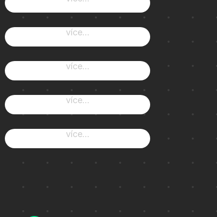
více...
více...
více...
více...