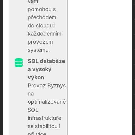
vám
pomohou s
přechodem
do cloudu i
každodenním
provozem
systému.
SQL databáze
a vysoký
výkon
Provoz Byznys
na
optimalizované
SQL
infrastruktuře
se stabilitou i
při více