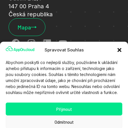
147 00 Praha 4
Česká republika
Mapa
Spravovat Souhlas
Cookies
Abychom poskytli co nejlepší služby, používáme k ukládání
a/nebo přístupu k informacím o zařízení, technologie jako
Ochrana osobních údajů
jsou soubory cookies. Souhlas s těmito technologiemi nám
umožní zpracovávat údaje, jako je chování při procházení
Všeobecné technické podmínky
nebo jedinečná ID na tomto webu. Nesouhlas nebo odvolání
souhlasu může nepříznivě ovlivnit určité vlastnosti a funkce.
Zákaznický portál
Stav služeb
Přijmout
Kyberútok
Odmítnout