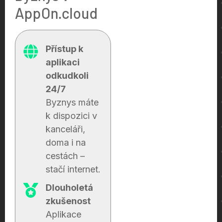
AppOn.cloud
Přístup k
aplikaci
odkudkoli
24/7
Byznys máte
k dispozici v
kanceláři,
doma i na
cestách –
stačí internet.
Dlouholetá
zkušenost
Aplikace