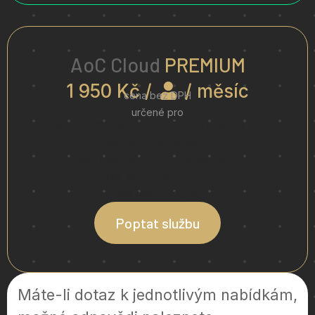
AoC Cloud
PREMIUM
1 950 Kč /
/ měsíc
cena bez DPH
určené pro
Money S3, Money ERP, Byznys, Vario
neomezeně uživatelů
dedikovaná technická podpora
vyšší serverový výkon
možnost integrací
Poptat službu
Máte-li dotaz k jednotlivým nabídkám,