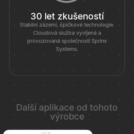
30 let zkušeností
Stabilní zázemí, špičkové technologie.
Cloudová služba vyvíjená a
provozovaná společností Sprinx
Systems.
Další aplikace od tohoto
výrobce
více...