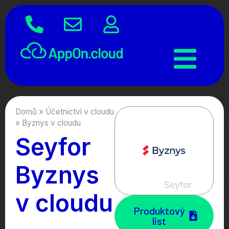
Domů
»
Účetnictví v cloudu
»
Byznys v cloudu
Seyfor​
Byznys
Seyfor
v cloudu
Produktový
list