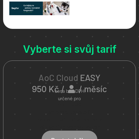
Vyberte si svůj tarif
AoC Cloud
EASY
950 Kč /
/ měsíc
cena bez DPH
určené pro
Money S3
až pro 5 uživatelů
základní technická podpora
základní serverový výkon