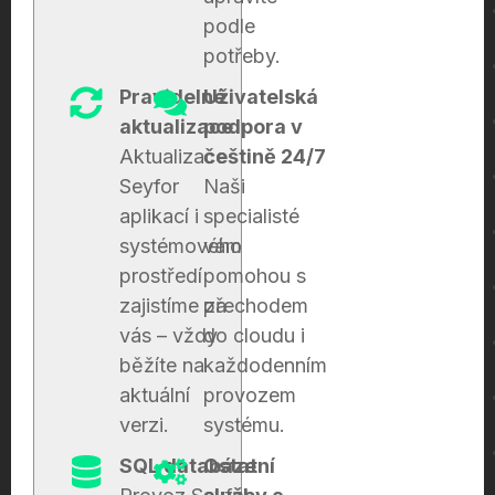
podle
potřeby.​
Pravidelné
Uživatelská
aktualizace
podpora v
Aktualizace
češtině 24/7
Seyfor
Naši
aplikací i
specialisté
systémového
vám
prostředí
pomohou s
zajistíme za
přechodem
vás – vždy
do cloudu i
běžíte na
každodenním
aktuální
provozem
verzi.​
systému.​
SQL databáze
Ostatní