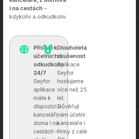
i na cestách
–
kdykoliv a odkudkoliv.
Přístup k
Dlouholetá
účetnictví
zkušenost
odkudkoliv
Aplikace
24/7
Seyfor
Seyfor
hostujeme
aplikace
více než 25
máte k
let.
dispozici v
Důvěřují
kanceláři,
nám účetní
doma i na
kanceláře i
cestách –
firmy z celé