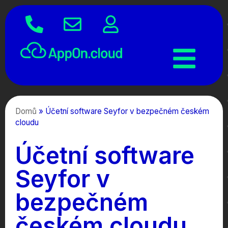
Domů
»
Účetní software Seyfor v bezpečném českém
cloudu
Účetní software
Seyfor v
bezpečném
českém cloudu