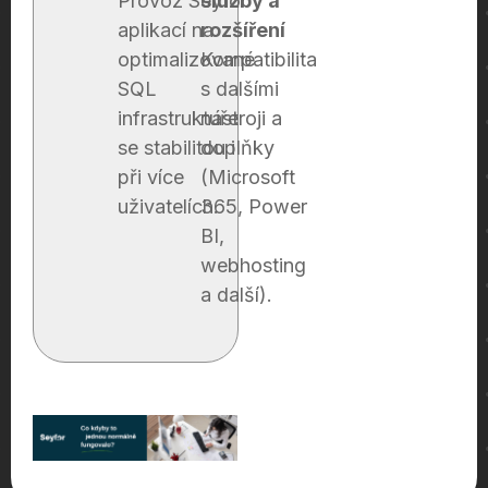
Provoz Seyfor
služby a
aplikací na
rozšíření
optimalizované
Kompatibilita
SQL
s dalšími
infrastruktuře
nástroji a
se stabilitou i
doplňky
při více
(Microsoft
uživatelích.​
365, Power
BI,
webhosting
a další).​