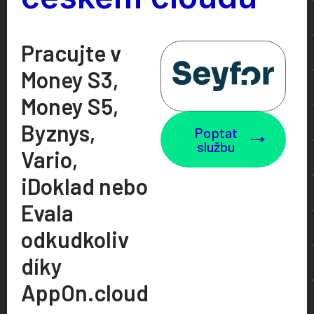
Pracujte v
Money S3,
Money S5,
Byznys,
Poptat
službu
Vario,
iDoklad nebo
Evala
odkudkoliv
díky
AppOn.cloud