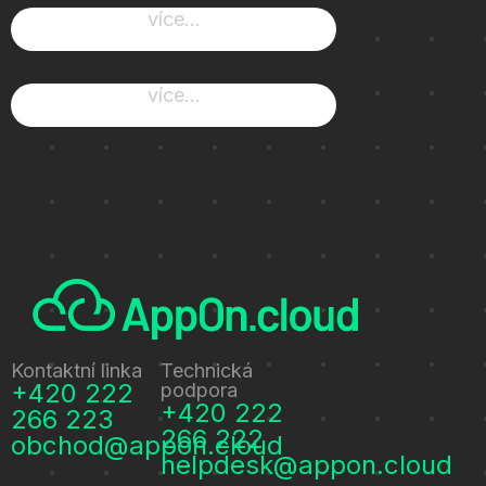
více...
více...
Kontaktní linka
Technická
+420 222
podpora
+420 222
266 223
266 222
obchod@appon.cloud
helpdesk@appon.cloud