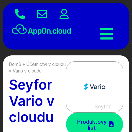
Domů
»
Účetnictví v cloudu
»
Vario v cloudu
Seyfor
Vario v
Seyfor
cloudu
Produktový
list