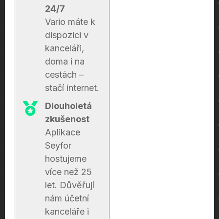
24/7
Vario máte k
dispozici v
kanceláři,
doma i na
cestách –
stačí internet.
Dlouholetá
zkušenost
Aplikace
Seyfor
hostujeme
více než 25
let. Důvěřují
nám účetní
kanceláře i