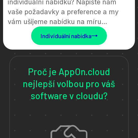
individuální nabídku? Napište nám
vaše požadavky a preference a my
vám ušijeme nabídku na míru…
Individuální nabídka
Proč je AppOn.cloud
nejlepší volbou pro váš
software v cloudu?