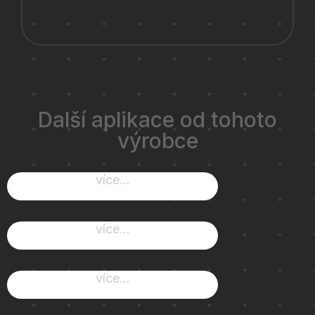
Další aplikace od tohoto
výrobce
více...
více...
více...