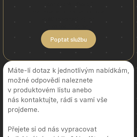
neomezeně uživatelů
dedikovaná technická podpora
vyšší serverový výkon
možnost integrací
Poptat službu
Máte-li dotaz k jednotlivým nabídkám,
možné odpovědi naleznete
v produktovém listu anebo
nás kontaktujte, rádi s vami vše
projdeme.
Přejete si od nás vypracovat