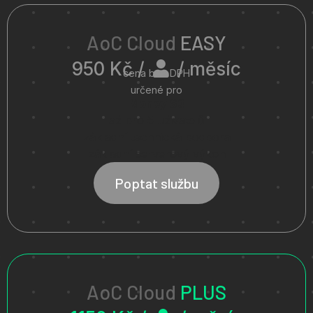
AoC Cloud
EASY
950 Kč /
/ měsíc
cena bez DPH
určené pro
Money S3
až pro 5 uživatelů
základní technická podpora
základní serverový výkon
Poptat službu
AoC Cloud
PLUS