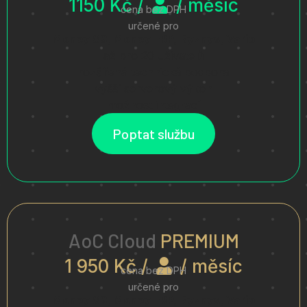
1150 Kč /
/ měsíc
cena bez DPH
určené pro
Money S3, Money ERP, Byznys, Vario
až pro 20 uživatelů
rozšířená technická podpora
vyšší serverový výkon
možnost integrací
Poptat službu
AoC Cloud
PREMIUM
1 950 Kč /
/ měsíc
cena bez DPH
určené pro
Money S3, Money ERP, Byznys, Vario