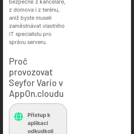
bezpečně z kanceláře,
z domova i z terénu,
aniž byste museli
zaměstnávat vlastního
IT specialistu pro
správu serveru.
Proč
provozovat
Seyfor Vario v
AppOn.cloudu
Přístup k
aplikaci
odkudkoli