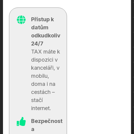
Přístup k
datům
odkudkoliv
24/7
TAX máte k
dispozici v
kanceláři, v
mobilu,
doma i na
cestách –
stačí
internet.
Bezpečnost
a