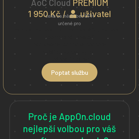
AoC Cloud
PREMIUM
1 950 Kč /
uživatel
cena za měsíc bez DPH
určené pro
Pamica, Pohoda, Tax, Pamica SQL, Pohoda E1
neomezeně uživatelů
dedikovaná technická podpora
vyšší serverový výkon
možnost integrací
Poptat službu
Proč je AppOn.cloud
nejlepší volbou pro váš