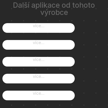
Další aplikace od tohoto
výrobce
více...
více...
více...
více...
více...