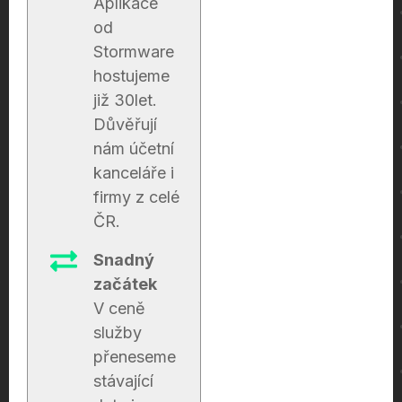
Aplikace
od
Stormware
hostujeme
již 30let.
Důvěřují
nám účetní
kanceláře i
firmy z celé
ČR.
Snadný
začátek
V ceně
služby
přeneseme
stávající