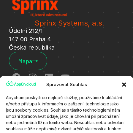
Sprinx Systems, a.s.
Údolní 212/1
147 00 Praha 4
Česká republika
Mapa
Spravovat Souhlas
Cookies
Abychom poskytli co nejlepší služby, používáme k ukládání
a/nebo přístupu k informacím o zařízení, technologie jako
Ochrana osobních údajů
jsou soubory cookies. Souhlas s těmito technologiemi nám
umožní zpracovávat údaje, jako je chování při procházení
Všeobecné technické podmínky
nebo jedinečná ID na tomto webu. Nesouhlas nebo odvolání
souhlasu může nepříznivě ovlivnit určité vlastnosti a funkce.
Zákaznický portál