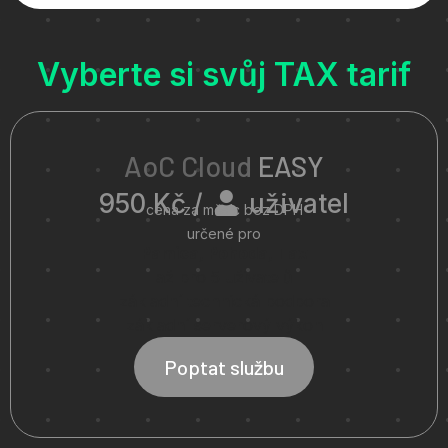
Vyberte si svůj TAX tarif
AoC Cloud
EASY
950 Kč /
uživatel
cena za měsíc bez DPH
určené pro
Pamica, Pohoda, Tax
až pro 5 uživatelů
základní technická podpora
základní serverový výkon
Poptat službu