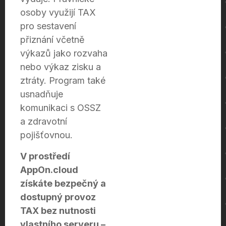
osoby využijí TAX
pro sestavení
přiznání včetně
výkazů jako rozvaha
nebo výkaz zisku a
ztráty. Program také
usnadňuje
komunikaci s OSSZ
a zdravotní
pojišťovnou.
V prostředí
AppOn.cloud
získáte bezpečný a
dostupný provoz
TAX bez nutnosti
vlastního serveru –