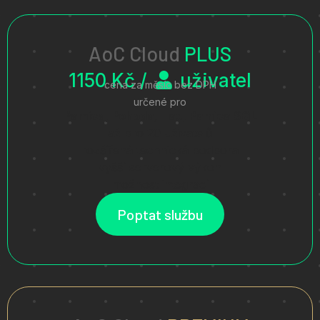
AoC Cloud
PLUS
1150 Kč /
uživatel
cena za měsíc bez DPH
určené pro
Pamica, Pohoda, Tax, Pamica SQL
až pro 20 uživatelů
rozšířená technická podpora
vyšší serverový výkon
možnost integrací
Poptat službu