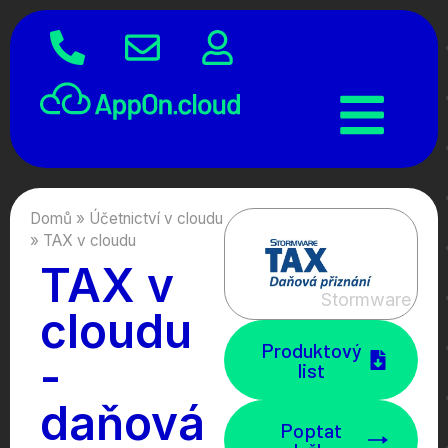
Domů
»
Účetnictví v cloudu
»
TAX v cloudu
TAX v
Stormware
cloudu
Produktový
-
list
daňová
Poptat