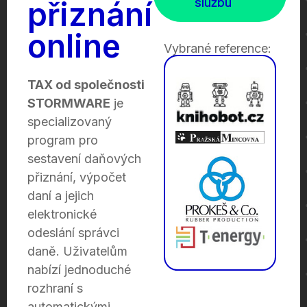
službu
přiznání
online
Vybrané reference:
TAX od společnosti
STORMWARE
je
specializovaný
program pro
sestavení daňových
přiznání, výpočet
daní a jejich
elektronické
odeslání správci
daně. Uživatelům
nabízí jednoduché
rozhraní s
automatickými