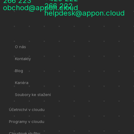
266 223
266 222
obchod@appon.cloud
helpdesk@appon.cloud
O nás
Kontakty
Blog
Kariéra
Soubory ke stažení
Účetnictví v cloudu
Programy v cloudu
Cloudové služby