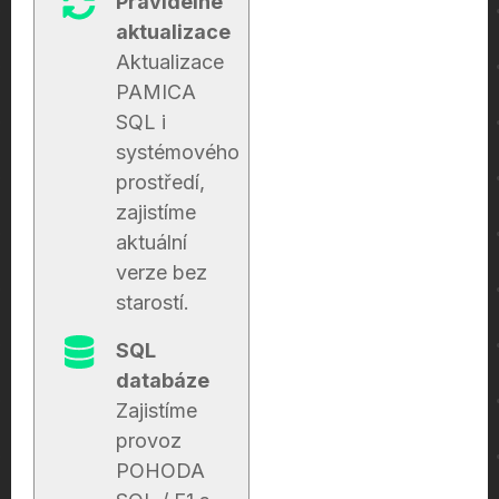
Pravidelné
aktualizace
Aktualizace
PAMICA
SQL i
systémového
prostředí,
zajistíme
aktuální
verze bez
starostí.
SQL
databáze
Zajistíme
provoz
POHODA