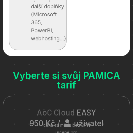
další doplňky
(Microsoft
365,
PowerBI,
webhosting...)
Vyberte si svůj PAMICA
tarif
AoC Cloud
EASY
950 Kč /
uživatel
cena za měsíc bez DPH
určené pro