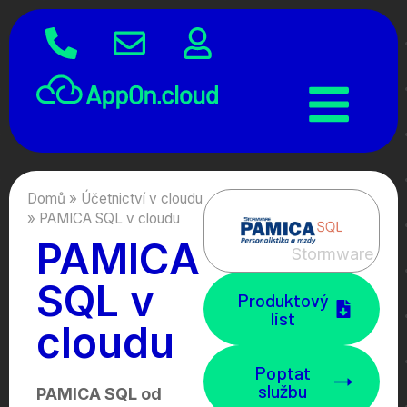
Domů
»
Účetnictví v cloudu
»
PAMICA SQL v cloudu
PAMICA
Stormware
SQL v
Produktový
list
cloudu
Poptat
službu
PAMICA SQL od