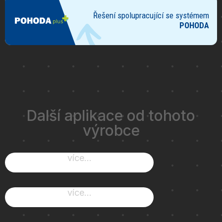
Další aplikace od tohoto
výrobce
více...
více...