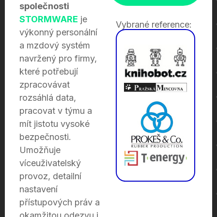
společnosti
STORMWARE
je
Vybrané reference:
výkonný personální
a mzdový systém
navržený pro firmy,
které potřebují
zpracovávat
rozsáhlá data,
pracovat v týmu a
mít jistotu vysoké
bezpečnosti.
Umožňuje
víceuživatelský
provoz, detailní
nastavení
přístupových práv a
okamžitou odezvu i