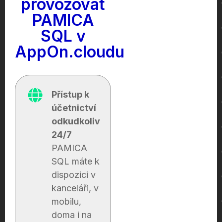
provozovat
PAMICA
SQL v
AppOn.cloudu
Přístup k
účetnictví
odkudkoliv
24/7
PAMICA
SQL máte k
dispozici v
kanceláři, v
mobilu,
doma i na