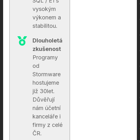
SQL / E1 s
vysokým
výkonem a
stabilitou.
Dlouholetá
zkušenost
Programy
od
Stormware
hostujeme
již 30let.
Důvěřují
nám účetní
kanceláře i
firmy z celé
ČR.