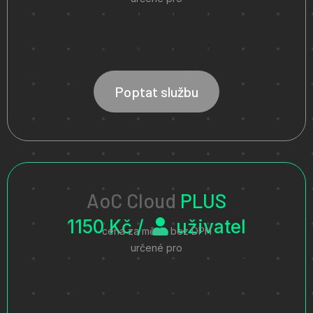
Pamica, Pohoda, Tax
až pro 5 uživatelů
základní technická podpora
základní serverový výkon
Poptat službu
AoC Cloud
PLUS
1150 Kč /
uživatel
cena za měsíc bez DPH
určené pro
Pamica, Pohoda, Tax, Pamica SQL
až pro 20 uživatelů
rozšířená technická podpora
vyšší serverový výkon