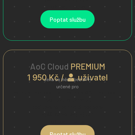
možnost integrací
Poptat službu
AoC Cloud
PREMIUM
1 950 Kč /
uživatel
cena za měsíc bez DPH
určené pro
Pamica, Pohoda, Tax, Pamica SQL, Pohoda E1
neomezeně uživatelů
dedikovaná technická podpora
vyšší serverový výkon
možnost integrací
Poptat službu