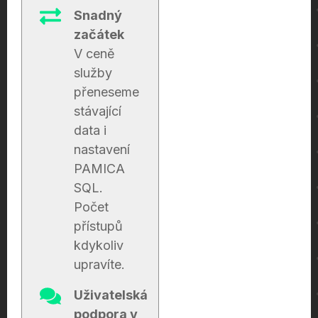
Snadný
začátek
V ceně
služby
přeneseme
stávající
data i
nastavení
PAMICA
SQL.
Počet
přístupů
kdykoliv
upravíte.
Uživatelská
podpora v