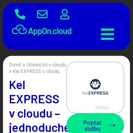
Domů
»
Účetnictví v cloudu
»
Kel EXPRESS v cloudu
Kel
EXPRESS
Keloc
v cloudu –
Poptat
jednoduché
službu