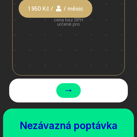
1 950 Kč /
/ měsíc
cena bez DPH
určené pro
KelMINI, KelSTART, KelEXPRESS, KelSQL
neomezeně uživatelů
dedikovaná technická podpora
vyšší serverový výkon
možnost integrací
Nezávazná poptávka