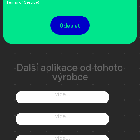
Terms of Service
).
Odeslat
Další aplikace od tohoto
výrobce
více...
více...
více...