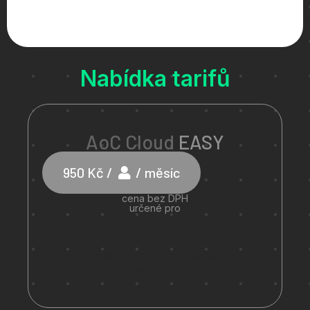
Nabídka tarifů
AoC Cloud
EASY
950 Kč /
/ měsíc
cena bez DPH
určené pro
KelMINI, KelSTART, KelEXPRESS
až pro 5 uživatelů
základní technická podpora
základní serverový výkon