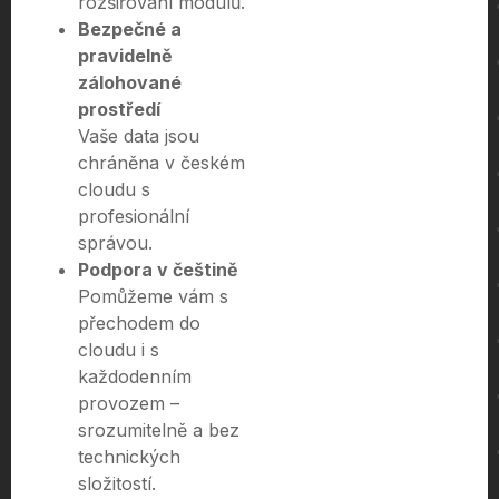
rozšiřování modulů.
Bezpečné a
pravidelně
zálohované
prostředí
Vaše data jsou
chráněna v českém
cloudu s
profesionální
správou.
Podpora v češtině
Pomůžeme vám s
přechodem do
cloudu i s
každodenním
provozem –
srozumitelně a bez
technických
složitostí.