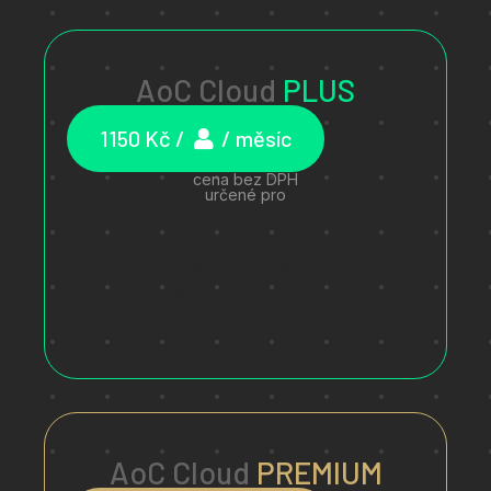
AoC Cloud
PLUS
1150 Kč /
/ měsíc
cena bez DPH
určené pro
KelMINI, KelSTART, KelEXPRESS, KelSQL
až pro 20 uživatelů
rozšířená technická podpora
vyšší serverový výkon
možnost integrací
AoC Cloud
PREMIUM