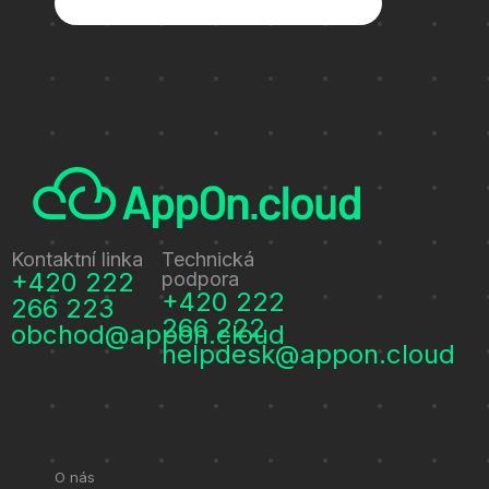
Kontaktní linka
Technická
+420 222
podpora
+420 222
266 223
266 222
obchod@appon.cloud
helpdesk@appon.cloud
O nás