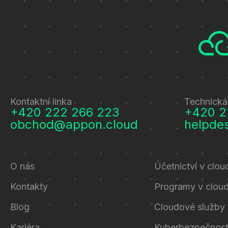
Kontaktní linka
Technická
+420 222 266 223
+420 2
obchod@appon.cloud
helpde
O nás
Účetnictví v clou
Kontakty
Programy v clou
Blog
Cloudové služby
Kariéra
Kyberbezpečnos