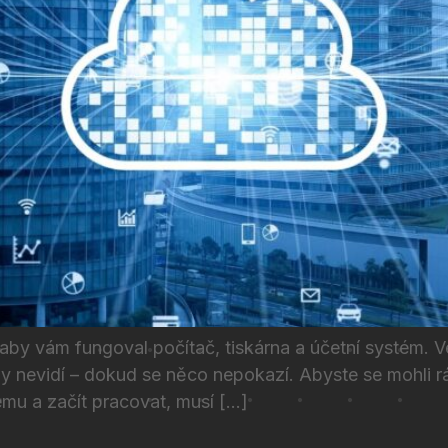
 aby vám fungoval počítač, tiskárna a účetní systém. 
dy nevidí – dokud se něco nepokazí. Abyste se mohli 
ému a začít pracovat, musí […]