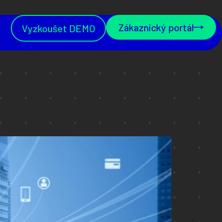
Zákaznický portál
Vyzkoušet DEMO