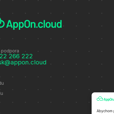
 podpora
22 266 222
sk@appon.cloud
du
du
Abychom p
t