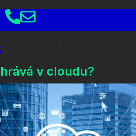
6
ehrává v cloudu?