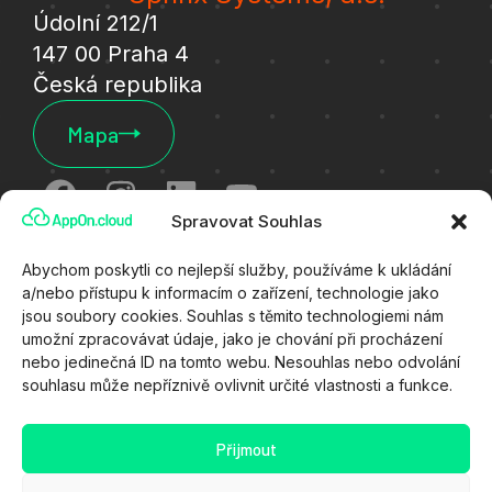
Údolní 212/1
147 00 Praha 4
Česká republika
Mapa
Spravovat Souhlas
Cookies
Abychom poskytli co nejlepší služby, používáme k ukládání
a/nebo přístupu k informacím o zařízení, technologie jako
Ochrana osobních údajů
jsou soubory cookies. Souhlas s těmito technologiemi nám
umožní zpracovávat údaje, jako je chování při procházení
Všeobecné technické podmínky
nebo jedinečná ID na tomto webu. Nesouhlas nebo odvolání
souhlasu může nepříznivě ovlivnit určité vlastnosti a funkce.
Zákaznický portál
Stav služeb
Přijmout
Kyberútok