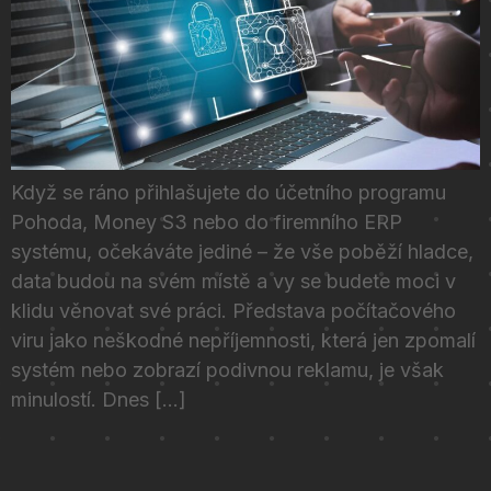
Když se ráno přihlašujete do účetního programu
Pohoda, Money S3 nebo do firemního ERP
systému, očekáváte jediné – že vše poběží hladce,
data budou na svém místě a vy se budete moci v
klidu věnovat své práci. Představa počítačového
viru jako neškodné nepříjemnosti, která jen zpomalí
systém nebo zobrazí podivnou reklamu, je však
minulostí. Dnes […]