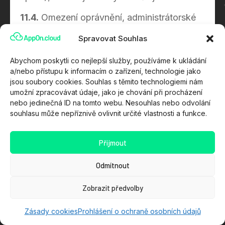
11.4.
Omezení oprávnění, administrátorské
účty, odpovědnost a možnost omezení
Spravovat Souhlas
přístupu při neuhrazených pohledávkách se
řídí články 6 a 7 těchto VTP s tím, že
Abychom poskytli co nejlepší služby, používáme k ukládání
odkazy na službu AppOn.cloud se
a/nebo přístupu k informacím o zařízení, technologie jako
jsou soubory cookies. Souhlas s těmito technologiemi nám
přiměřeně použijí pro AppOn.cloud VPS.
umožní zpracovávat údaje, jako je chování při procházení
nebo jedinečná ID na tomto webu. Nesouhlas nebo odvolání
12. Technická podpora –
souhlasu může nepříznivě ovlivnit určité vlastnosti a funkce.
AppOn.cloud VPS
Přijmout
12.1.
Základní technická podpora je
poskytována v ceně služby v čase a
Odmítnout
rozsahu dle tarifu.
Zobrazit předvolby
12.2.
Zahrnuje obdobné činnosti jako v čl.
8.2 (správa HW, obnovy po selhání,
Zásady cookies
Prohlášení o ochraně osobních údajů