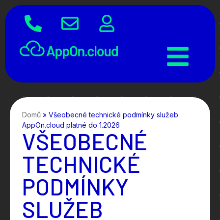
Domů
»
Všeobecné technické podmínky služeb
AppOn.cloud platné do 1.2026
VŠEOBECNÉ
TECHNICKÉ
PODMÍNKY
SLUŽEB