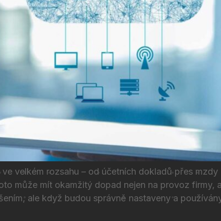
ata ve velkém rozsahu – od účetních dokladů přes mzd
roto může mít okamžitý dopad nejen na provoz firmy, a
šením, ale když budou správně nastaveny a používán