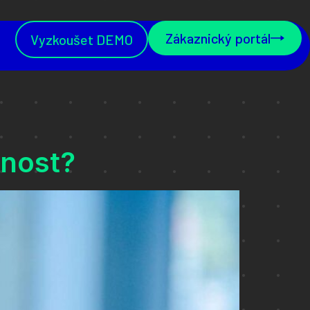
Zákaznický portál
Vyzkoušet DEMO
čnost?