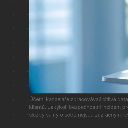
Účetní kanceláře zpracovávají citlivá d
klientů. Jakýkoli bezpečnostní incident p
služby samy o sobě nejsou zázračným ře