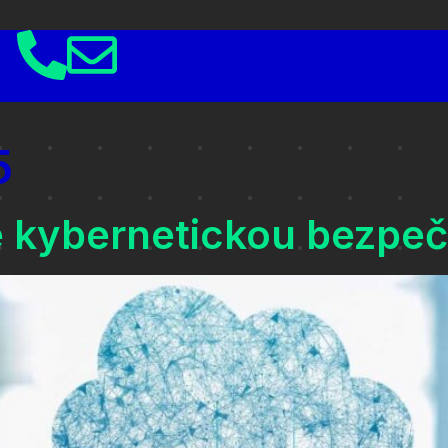
5
e kybernetickou bezpe