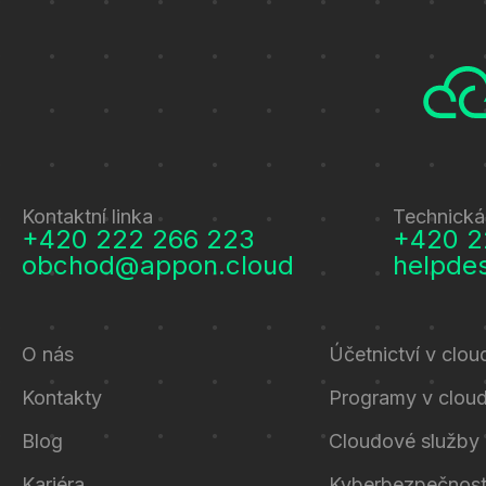
Kontaktní linka
Technická
+420 222 266 223
+420 2
obchod@appon.cloud
helpde
O nás
Účetnictví v clou
Kontakty
Programy v clou
Blog
Cloudové služby
Kariéra
Kyberbezpečnos