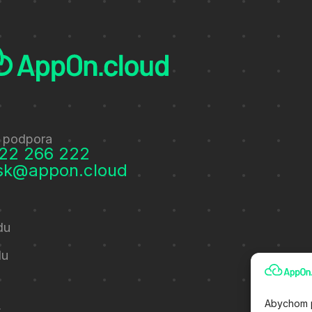
 podpora
22 266 222
sk@appon.cloud
du
du
Abychom p
t