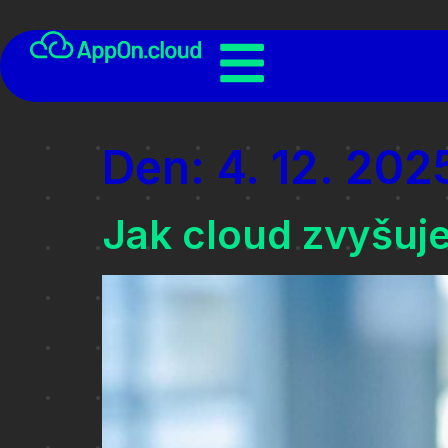
Den:
4. 12. 202
Jak cloud zvyšuj