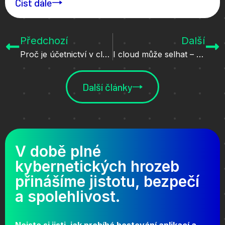
Číst dále
Předchozí
Další
Proč je účetnictví v cloudu krokem správným směrem?
I cloud může selhat – ale co pak?
Další články
V době plné
kybernetických hrozeb
přinášíme jistotu, bezpečí
a spolehlivost.