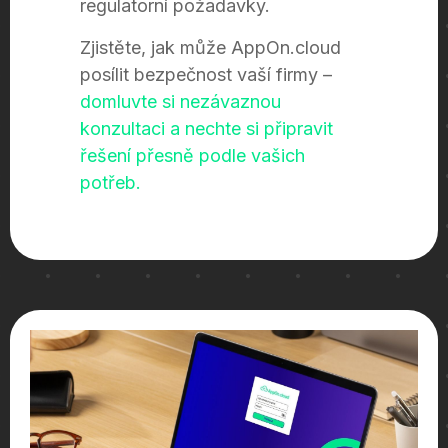
regulatorní požadavky.
Zjistěte, jak může AppOn.cloud
posílit bezpečnost vaší firmy –
domluvte si nezávaznou
konzultaci a nechte si připravit
řešení přesně podle vašich
potřeb.