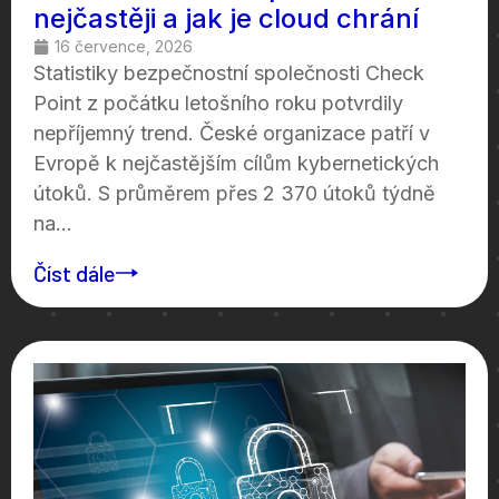
nejčastěji a jak je cloud chrání
16 července, 2026
Statistiky bezpečnostní společnosti Check
Point z počátku letošního roku potvrdily
nepříjemný trend. České organizace patří v
Evropě k nejčastějším cílům kybernetických
útoků. S průměrem přes 2 370 útoků týdně
na...
Číst dále