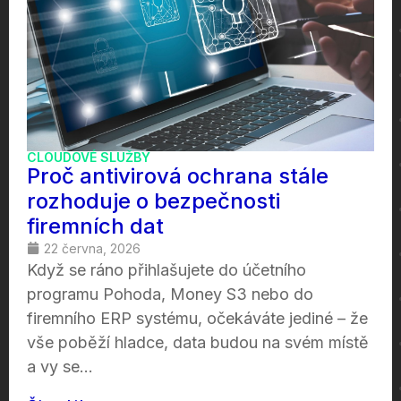
CLOUDOVÉ SLUŽBY
Proč antivirová ochrana stále
rozhoduje o bezpečnosti
firemních dat
22 června, 2026
Když se ráno přihlašujete do účetního
programu Pohoda, Money S3 nebo do
firemního ERP systému, očekáváte jediné – že
vše poběží hladce, data budou na svém místě
a vy se...