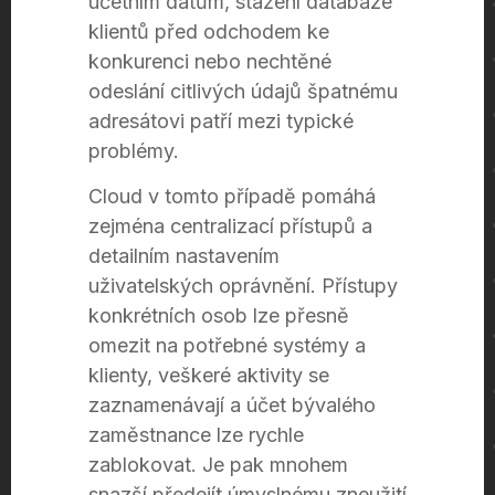
účetním datům, stažení databáze
klientů před odchodem ke
konkurenci nebo nechtěné
odeslání citlivých údajů špatnému
adresátovi patří mezi typické
problémy.
Cloud v tomto případě pomáhá
zejména centralizací přístupů a
detailním nastavením
uživatelských oprávnění. Přístupy
konkrétních osob lze přesně
omezit na potřebné systémy a
klienty, veškeré aktivity se
zaznamenávají a účet bývalého
zaměstnance lze rychle
zablokovat. Je pak mnohem
snazší předejít úmyslnému zneužití