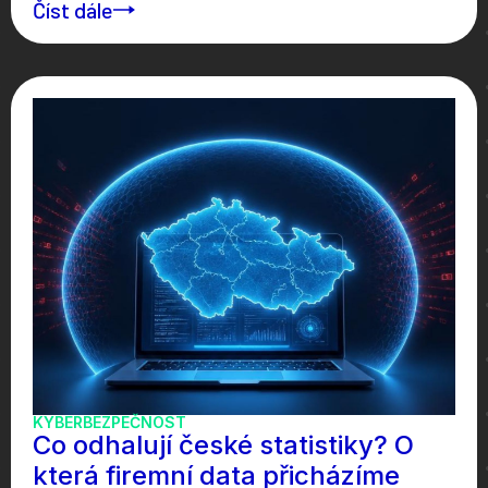
Číst dále
KYBERBEZPEČNOST
Co odhalují české statistiky? O
která firemní data přicházíme