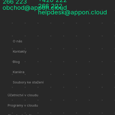
266 223
266 222
obchod@appon.cloud
helpdesk@appon.cloud
O nás
Kontakty
Blog
Kariéra
Soubory ke stažení
Účetnictví v cloudu
Programy v cloudu