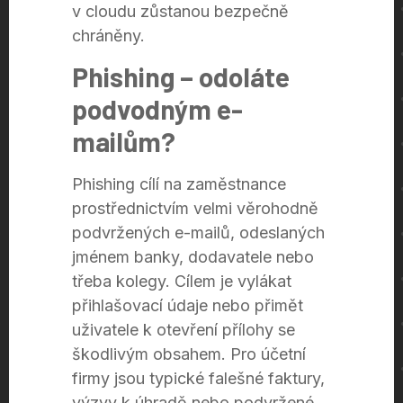
v cloudu zůstanou bezpečně
chráněny.
Phishing – odoláte
podvodným e-
mailům?
Phishing cílí na zaměstnance
prostřednictvím velmi věrohodně
podvržených e-mailů, odeslaných
jménem banky, dodavatele nebo
třeba kolegy. Cílem je vylákat
přihlašovací údaje nebo přimět
uživatele k otevření přílohy se
škodlivým obsahem. Pro účetní
firmy jsou typické falešné faktury,
výzvy k úhradě nebo podvržené