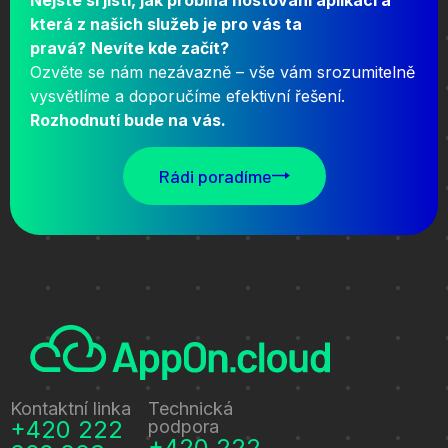
Nejste si jisti, jak probíhá hostování aplikací a
která z našich služeb je pro vás ta
pravá?
Nevíte kde začít?
Ozvěte se nám nezávazně – vše vám srozumitelně
vysvětlíme a doporučíme efektivní řešení.
Rozhodnutí bude na vás.
Rádi poradíme
Kontaktní linka
Technická
+420 222
podpora
+420 222