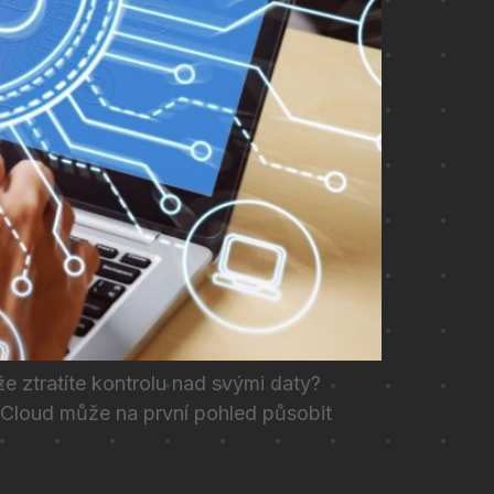
e ztratíte kontrolu nad svými daty?
 Cloud může na první pohled působit