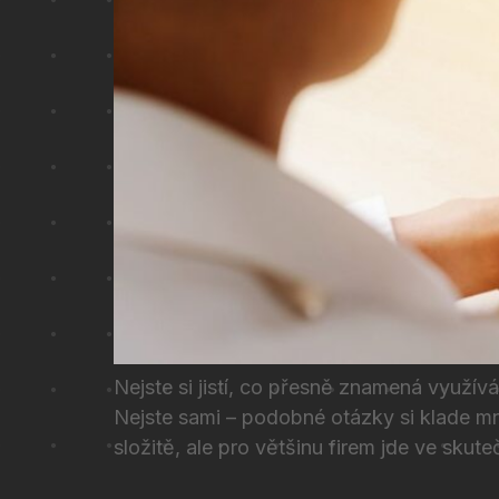
Nejste si jistí, co přesně znamená využív
Nejste sami – podobné otázky si klade mn
složitě, ale pro většinu firem jde ve sku