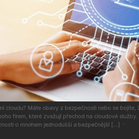
ání cloudu? Máte obavy z bezpečnosti nebo se bojíte, ž
oho firem, které zvažují přechod na cloudové služby.
tečnosti o mnohem jednodušší a bezpečnější […]