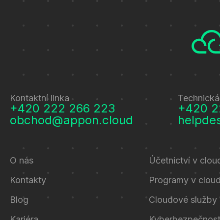
Kontaktní linka
Technická
+420 222 266 223
+420 2
obchod@appon.cloud
helpde
O nás
Účetnictví v clou
Kontakty
Programy v clou
Blog
Cloudové služby
Kariéra
Kyberbezpečnos