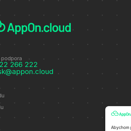
 podpora
22 266 222
sk@appon.cloud
du
du
Abychom p
t