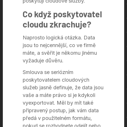
poskytují cloudové služby.
Co když poskytovatel
cloudu zkrachuje?
Naprosto logická otázka. Data
jsou to nejcennější, co ve firmě
máte, a svěřit je někomu jinému
vyžaduje důvěru.
Smlouva se seriózním
poskytovatelem cloudových
služeb jasně definuje, že data jsou
vaše a máte právo si je kdykoli
vyexportovat. Měl by mít také
připravený postup, jak vám data
předá v použitelném formátu,
pokud se rozhodnete odejít nebo