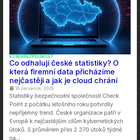
KYBERBEZPEČNOST
Co odhalují české statistiky? O
která firemní data přicházíme
nejčastěji a jak je cloud chrání
16 července, 2026
Statistiky bezpečnostní společnosti Check
Point z počátku letošního roku potvrdily
nepříjemný trend. České organizace patří v
Evropě k nejčastějším cílům kybernetických
útoků. S průměrem přes 2 370 útoků týdně
na...