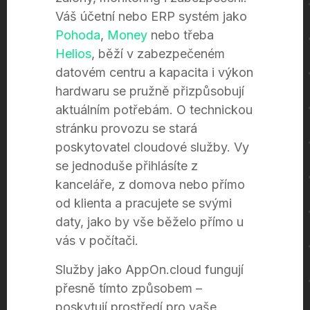
Váš účetní nebo ERP systém jako
Pohoda
,
Money
nebo třeba
Helios
, běží v zabezpečeném
datovém centru a kapacita i výkon
hardwaru se pružně přizpůsobují
aktuálním potřebám. O technickou
stránku provozu se stará
poskytovatel cloudové služby. Vy
se jednoduše přihlásíte z
kanceláře, z domova nebo přímo
od klienta a pracujete se svými
daty, jako by vše běželo přímo u
vás v počítači.
Služby jako AppOn.cloud fungují
přesně tímto způsobem –
poskytují prostředí pro vaše