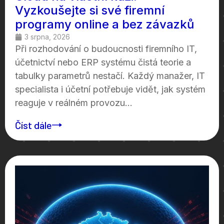
Vyzkoušejte si své firemní
programy online a bez závazků
3 srpna, 2026
Při rozhodování o budoucnosti firemního IT,
účetnictví nebo ERP systému čistá teorie a
tabulky parametrů nestačí. Každý manažer, IT
specialista i účetní potřebuje vidět, jak systém
reaguje v reálném provozu...
Číst dále