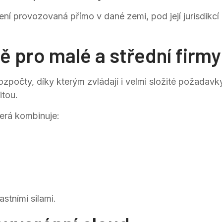
ní provozovaná přímo v dané zemi, pod její jurisdikcí 
ě pro malé a střední firmy
rozpočty, díky kterým zvládají i velmi složité požada
itou.
terá kombinuje:
stními silami.