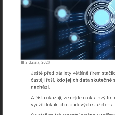
2 dubna, 2026
Ještě před pár lety většině firem stačil
častěji řeší,
kdo jejich data skutečně 
nachází.
A čísla ukazují, že nejde o okrajový tr
využití lokálních cloudových služeb – a