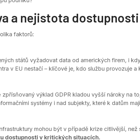
tupu podniků?
iva a nejistota dostupnosti
lika faktorů:
ných států vyžadovat data od amerických firem, i kdy
ra v EU nestačí – klíčové je, kdo službu provozuje a
 zpřísňovaný výklad GDPR kladou vyšší nároky na to,
formačními systémy i nad subjekty, které k datům mají
infrastruktury mohou být v případě krize citlivější, než
tu dostupnosti v kritických situacích.