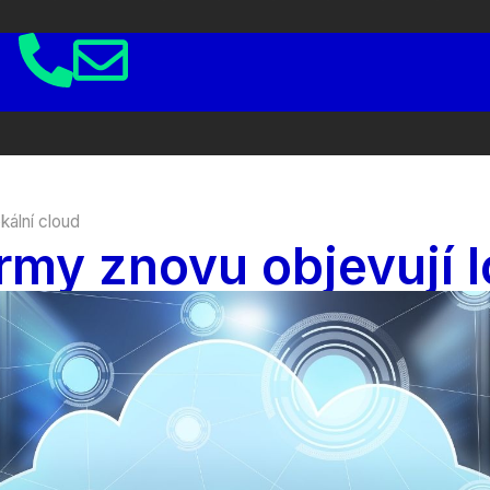
kální cloud
rmy znovu objevují l