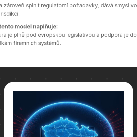
í a zároveň splnit regulatorní požadavky, dává smysl v
isdikcí.
 tento model naplňuje:
ura je plně pod evropskou legislativou a podpora je dos
fikám firemních systémů.