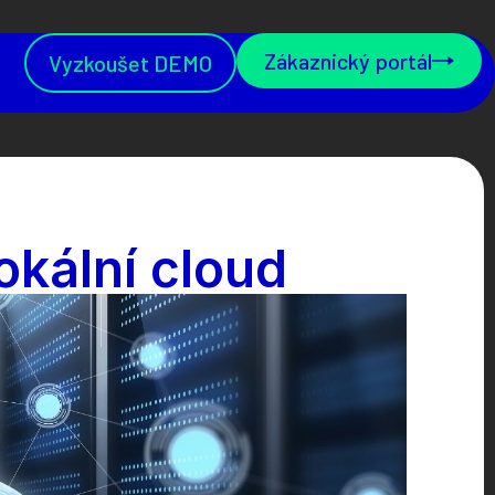
Zákaznický portál
Vyzkoušet DEMO
okální cloud