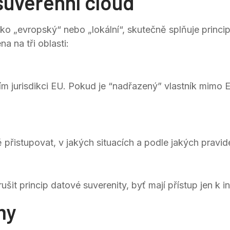
suverénní cloud
ko „evropský“ nebo „lokální“, skutečně splňuje princip
a na tři oblasti:
m jurisdikci EU. Pokud je “nadřazený” vlastník mimo E
řistupovat, v jakých situacích a podle jakých pravide
 princip datové suverenity, byť mají přístup jen k in
my