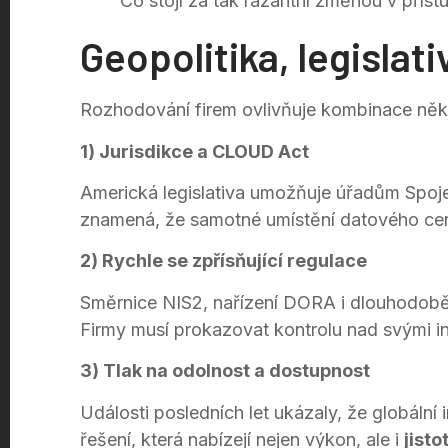
Co stojí za tak razantní změnou v přís
Geopolitika, legislat
Rozhodování firem ovlivňuje kombinace něko
1) Jurisdikce a CLOUD Act
Americká legislativa umožňuje úřadům Spoje
znamená, že samotné umístění datového cent
2) Rychle se zpřísňující regulace
Směrnice NIS2, nařízení DORA i dlouhodobě
Firmy musí prokazovat kontrolu nad svými in
3) Tlak na odolnost a dostupnost
Události posledních let ukázaly, že globální 
řešení, která nabízejí nejen výkon, ale i
jisto