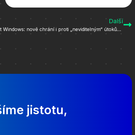
Další
Microsoft posiluje bezpečnost Windows: nově chrání i proti „neviditelným“ útokům přes vzdálenou plochu
íme jistotu,