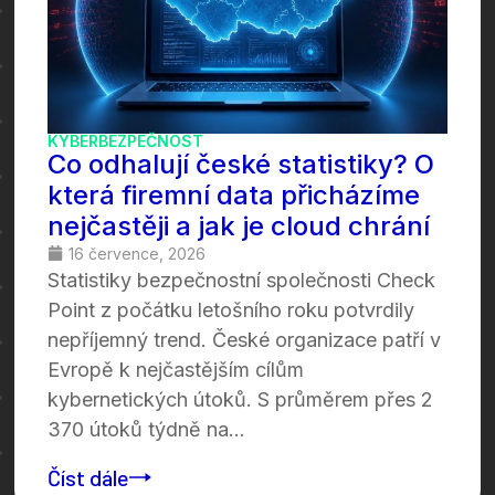
KYBERBEZPEČNOST
Co odhalují české statistiky? O
která firemní data přicházíme
nejčastěji a jak je cloud chrání
16 července, 2026
Statistiky bezpečnostní společnosti Check
Point z počátku letošního roku potvrdily
nepříjemný trend. České organizace patří v
Evropě k nejčastějším cílům
kybernetických útoků. S průměrem přes 2
370 útoků týdně na...
Číst dále