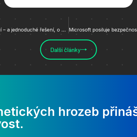
Když e‑mail odmítá přílohu: 5 situací, které účetní znají – a jednoduché řešení, o kterém se moc nemluví
Další články
etických hrozeb přináš
ost.