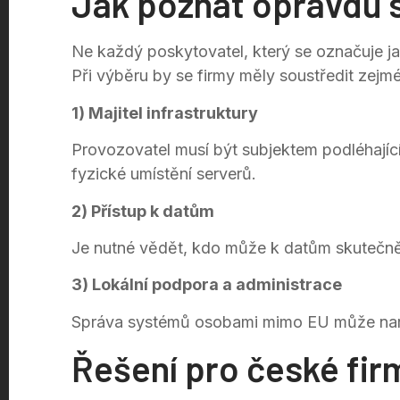
Jak poznat opravdu 
Ne každý poskytovatel, který se označuje ja
Při výběru by se firmy měly soustředit zejmén
1) Majitel infrastruktury
Provozovatel musí být subjektem podléhající
fyzické umístění serverů.
2) Přístup k datům
Je nutné vědět, kdo může k datům skutečně p
3) Lokální podpora a administrace
Správa systémů osobami mimo EU může narušit
Řešení pro české fir