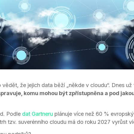
o vědět, že jejich data běží „někde v cloudu“. Dnes už 
spravuje, komu mohou být zpřístupněna a pod jakou j
end. Podle
dat Gartneru
plánuje více než 60 % evropskýc
 trh tzv. suverénního cloudu má do roku 2027 vyrůst v