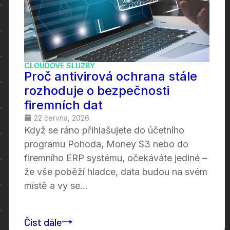
CLOUDOVÉ SLUŽBY
Proč antivirová ochrana stále
rozhoduje o bezpečnosti
firemních dat
22 června, 2026
Když se ráno přihlašujete do účetního
programu Pohoda, Money S3 nebo do
firemního ERP systému, očekáváte jediné –
že vše poběží hladce, data budou na svém
místě a vy se...
Číst dále