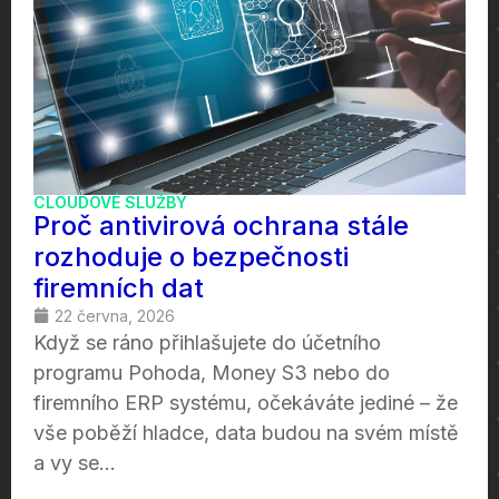
CLOUDOVÉ SLUŽBY
Proč antivirová ochrana stále
rozhoduje o bezpečnosti
firemních dat
22 června, 2026
Když se ráno přihlašujete do účetního
programu Pohoda, Money S3 nebo do
firemního ERP systému, očekáváte jediné – že
vše poběží hladce, data budou na svém místě
a vy se...