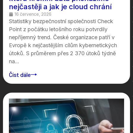
nejčastěji a jak je cloud chrání
16 července, 2026
Statistiky bezpečnostní společnosti Check
Point z počátku letošního roku potvrdily
nepříjemný trend. České organizace patří v
Evropě k nejčastějším cílům kybernetických
útoků. S průměrem přes 2 370 útoků týdně
na...
Číst dále