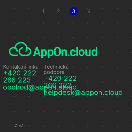
1
2
3
4
Kontaktní linka
Technická
+420 222
podpora
+420 222
266 223
266 222
obchod@appon.cloud
helpdesk@appon.cloud
O nás