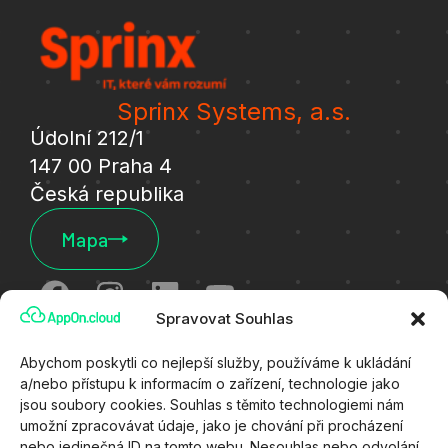
Sprinx Systems, a.s.
Údolní 212/1
147 00 Praha 4
Česká republika
Mapa
Spravovat Souhlas
Cookies
Abychom poskytli co nejlepší služby, používáme k ukládání
a/nebo přístupu k informacím o zařízení, technologie jako
Ochrana osobních údajů
jsou soubory cookies. Souhlas s těmito technologiemi nám
umožní zpracovávat údaje, jako je chování při procházení
Všeobecné technické podmínky
nebo jedinečná ID na tomto webu. Nesouhlas nebo odvolání