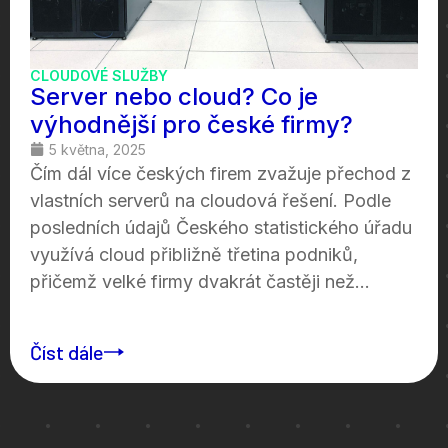
CLOUDOVÉ SLUŽBY
Server nebo cloud? Co je
výhodnější pro české firmy?
5 května, 2025
Čím dál více českých firem zvažuje přechod z
vlastních serverů na cloudová řešení. Podle
posledních údajů Českého statistického úřadu
využívá cloud přibližně třetina podniků,
přičemž velké firmy dvakrát častěji než...
Číst dále