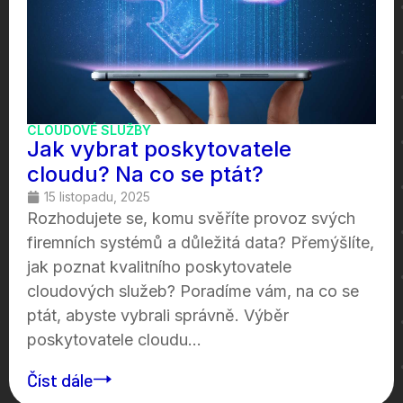
CLOUDOVÉ SLUŽBY
Jak vybrat poskytovatele
cloudu? Na co se ptát?
15 listopadu, 2025
Rozhodujete se, komu svěříte provoz svých
firemních systémů a důležitá data? Přemýšlíte,
jak poznat kvalitního poskytovatele
cloudových služeb? Poradíme vám, na co se
ptát, abyste vybrali správně. Výběr
poskytovatele cloudu...
Číst dále