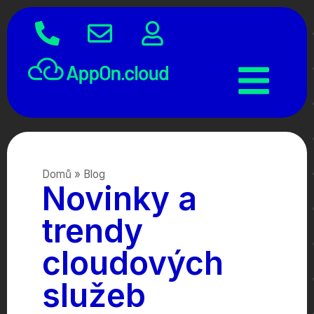
Domů
»
Blog
Novinky a
trendy
cloudových
služeb