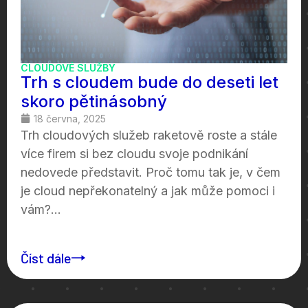
CLOUDOVÉ SLUŽBY
Trh s cloudem bude do deseti let
skoro pětinásobný
18 června, 2025
Trh cloudových služeb raketově roste a stále
více firem si bez cloudu svoje podnikání
nedovede představit. Proč tomu tak je, v čem
je cloud nepřekonatelný a jak může pomoci i
vám?...
Číst dále