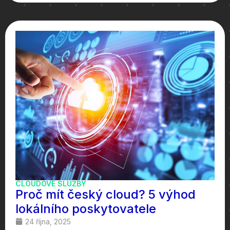
CLOUDOVÉ SLUŽBY
Proč mít český cloud? 5 výhod
lokálního poskytovatele
24 října, 2025